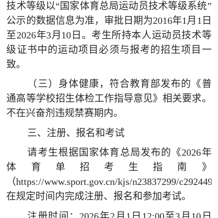
技术等级以
“国家体育总局运动员技术等级系统”
公示的数据信息为准，审批日期为
2016
年
1
月
1
日
至
2026
年
3
月
10
日。考生所持本人运动员技术等
级证书中的运动项目必须与报考的招生项目一
致。
（三）身体健康，符合教育部发布的《普
通高等学校招生体检工作指导意见》相关要求。
不在兴奋剂违规禁赛期内。
三、注册、报名和考试
请考生根据国家体育总局发布的《
2026
年
体育单招考生指南》
（
https://www.sport.gov.cn/kjs/n23837299/c2924496
在规定时间内完成注册、报名和参加考试。
注册时间：
2026
年
2
月
1
日
12:00
至
3
月
10
日