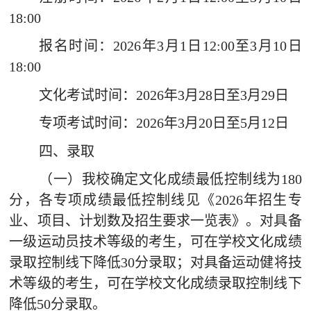
18:00
报名时间：
2026
年
3
月
1
日
12:00
至
3
月
10
日
18:00
文化考试时间：
2026
年
3
月
28
日至
3
月
29
日
专项考试时间：
2026
年
3
月
20
日至
5
月
12
日
四、录取
（一）我校确定文化成绩最低控制线为
180
分
，
各专项成绩最低控制线见《
2026
年招生专
业、项目、计划数及招生要求一览表》。对具备
一级运动员技术等级的考生，可在学校文化成绩
录取控制线下降低
30
分录取；对具备运
动健将技
术等级的考生，可在学校文化成绩录取控制线下
降低
50
分录取。