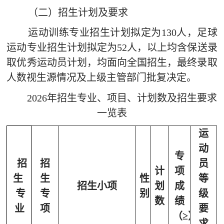
（二）招生计划及要求
运动训练专业招生计划拟定为
130
人，足球
运动专业招生计划拟定为
52
人，以上均含保送录
取优秀运动员计划，均面向全国招生，最终录取
人数视生源情况及上级主管部门批复决定。
2026年招生专业、项目、计划数及招生要
求
一览表
运
动
专
招
招
员
计
项
生
生
性
等
招生小项
划
成
专
专
别
级
数
绩
业
项
要
（
≥）
求