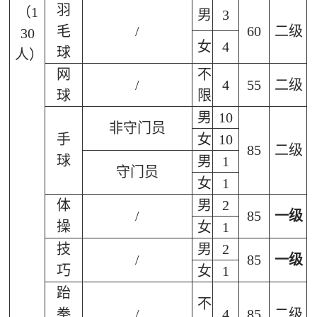
羽
（
1
男
3
毛
/
60
二级
30
女
4
球
人）
网
不
/
4
55
二级
球
限
男
10
非守门员
手
女
10
85
二级
球
男
1
守门员
女
1
体
男
2
/
85
一级
操
女
1
技
男
2
/
85
一级
巧
女
1
跆
不
拳
/
4
85
二级