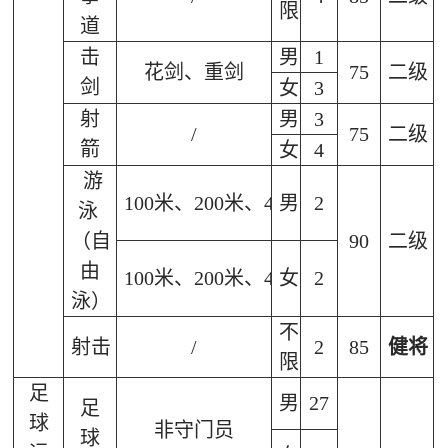
限
道
击
男
1
花剑、重剑
75
二级
剑
女
3
射
男
3
/
75
二级
箭
女
4
游
100
米、
200
米、
400
男
米、
2
800
米、
1500
泳
（自
90
二级
由
100
米、
200
米、
400
女
米、
2
800
米、
1500
泳）
不
射击
/
2
85
健将
限
足
男
27
足
球
非守门员
球