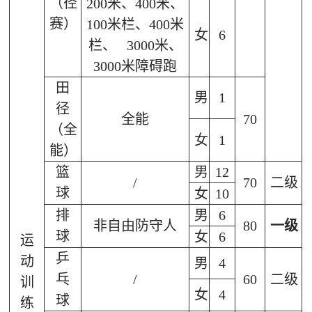
（径
200
米、
400
米、
赛）
100
米栏、
400
米
女
6
栏、
3000
米、
3000
米障碍跑
田
男
1
径
全能
70
（全
女
1
能）
篮
男
12
/
70
二级
球
女
10
排
男
6
非自由防守人
80
一级
球
女
6
运
乒
动
男
4
乓
/
60
二级
训
女
4
球
练