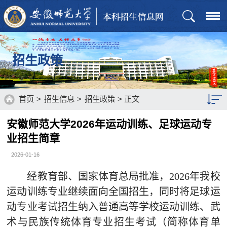
招生政策
首页
>
招生信息
>
招生政策
> 正文
安徽师范大学2026年运动训练、足球运动专
招生章程
业招生简章
招生计划
2026-01-16
历年分数
经教育部、国家体育总局批准，
2026
年我校
运动训练专业继续面向全国招生，同时将足球运
通知公告
动专业考试招生纳入普通高等学校运动训练、武
招生政策
术与民族传统体育专业招生考试（简称体育单