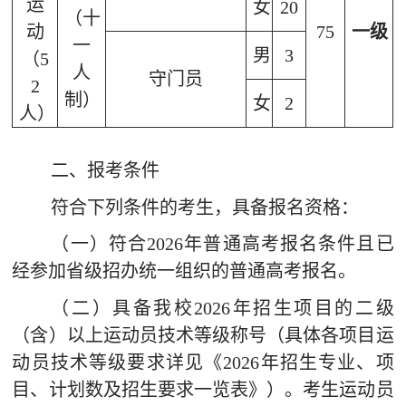
运
女
20
（十
动
75
一级
一
男
3
（
5
人
守门员
2
制）
女
2
人）
二、报考条件
符合下列条件的考生，具备报名资格：
（一）符合
2026
年普通高考报名条件且已
经参加省级招办统一组织的普通高考报名。
（二）具备我校
2026
年招生项目的二级
（含）以上运动员技术等级称号（具体各项目运
动员技术等级要求详见
《
2026
年招生专业、项
目、计划数及招生要求一览表》
）。考生运动员