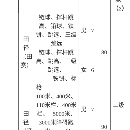
（
≥）
链球、撑杆跳
高、铅球、铁
男
7
饼、跳远、三级
田
跳远
径
80
链球、
撑杆跳
（田
高、
跳高、三级
赛）
跳远、
女
6
铁饼、标
枪
100
米、
400
米、
110
米栏、
400
米
二级
男
7
田
栏、
5000
米、
径
3000
米障碍跑
90