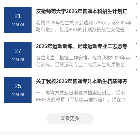
省（自治区、直辖市）教育招生考试院对接，
依次完成投档、阅档、拟录取、录取审核等全
安徽师范大学2026年普通本科招生计划正
21
流程操作。表中所列投档时间为各省发布的计
式发布
划时段，各省实际投档及录取时间以当地教育
我校2026年招生总计划达到7786人，较2025年
2026-06
招生考试院官方安排为准。本表将根据录取进
略有增加，接近80%的计划数投放在安徽省
程，实时更新。考生可登录所在省（自治区、
内；同时面向北京、江西、山东、浙江、广西
直辖市）教育招生考试院官方平台，第一时间
壮族自治区等23个省（自治区、直辖市）投放
2026年运动训练、足球运动专业二志愿考
查询个人录取结果。安徽师范大学2026普通本
27
招生计划。学校不断优化专业布局，聚焦优势
生拟录取名单公示
科各省各批次招生录取日程安排省（...
学科和新兴学科，2026年招生计划向新工科学
各位考生：根据工作安排，现将我校2026年运
2026-05
院和理工类专业倾斜，理工类专业招生计划数
动训练、足球运动专业二志愿考生拟录取名单
占比超过50%。学校共有78个本科专业开展招
予以公示。一、公示时间2026年5月27日至6月
生，其中集成电路设计与集成系统、能源化学
2日。如对公示有异议，请向我校本科生院或
关于我校2026年普通专升本新生档案邮寄
工程、合成生物学、人工智能教育和数字媒体
25
校纪委办公室反映。本科生院联系电话：0553-
说明
艺术5个新兴专业为首次招生；...
5910161。校纪委办公室联系电话：0553-
一、邮寄方式及日期要求档案密封后，采用
2026-05
5910017。二、二志愿拟录取名单三、二志愿
EMS方式邮寄（不接收其他快递），须在2026
拟录取最低分数（综合分）
年8月31日前寄达。务必粘贴档案标签，请登
录 https://zsjy2.ahnu.edu.cn/ahnubar 下载档案
查看更多
标签，并贴在档案袋封面左下角。二、邮寄信
息1.在安徽师范大学天门山校区就读的专升本
新生涉及专业：会计学、供应链管理、旅游管