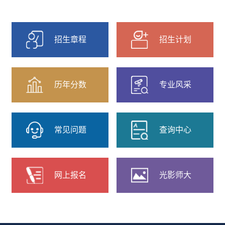
理、网络与新媒体、软件工程、通信工程、新
能源材料与器件、生物制药、食品质量与安
全、环境工程收件地址：芜湖市九华北路171
号安徽师范大学天门山校区综合楼301室收件
招生章程
招生计划
人:...
历年分数
专业风采
常见问题
查询中心
网上报名
光影师大