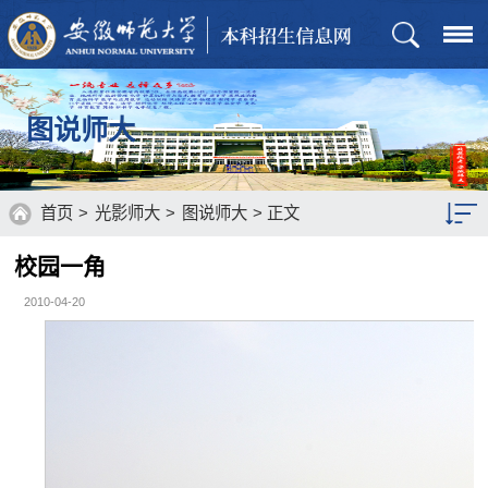
图说师大
首页
>
光影师大
>
图说师大
> 正文
校园一角
图说师大
2010-04-20
视听师大