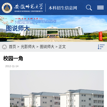
图说师大
首页
>
光影师大
>
图说师大
> 正文
校园一角
图说师大
2012-11-14
视听师大