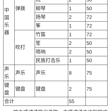
弹拨
柳琴
1
50
中
扬琴
2
72
国
乐
筝
1
72
器
竹笛
1
72
笙
2
50
吹打
唢呐
2
50
民族打击乐
1
50
声
声乐
声乐
8
75
乐
键
键盘
键盘
2
75
盘
合计
55