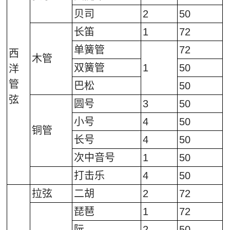
网上报名
贝司
2
50
长笛
1
72
查询中心
单簧管
72
西
木管
双簧管
1
50
洋
管
巴松
50
弦
圆号
3
50
小号
4
50
铜管
长号
4
50
次中音号
1
50
打击乐
4
50
拉弦
二胡
2
72
琵琶
1
72
阮
2
50