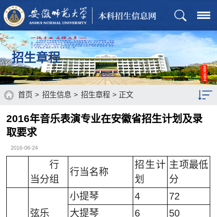
招生章程
首页
>
招生信息
>
招生章程
> 正文
2016年音乐表演专业在安徽省招生计划及录
招生章程
取要求
招生计划
2016-06-24
行
历年分数
招生计
主项最低
行当名称
当分组
划
分
通知公告
小提琴
4
72
招生政策
弦乐
大提琴
6
50