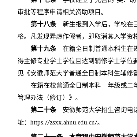
审批等程序申请相关资助项目。
第十
八
条
新生报到入学后，学校在
格。凡发现弄虚作假者，即取消其入学资
第十
九
条
在籍全日制普通本科生在
得主修专业学士学位且达到辅修学士学位
见《安徽师范大学普通全日制本科生辅修
在籍在校普通全日制本科一年级或二
管理办法（修订）》。
第
二十
条
安徽师范大学招生咨询电
址：
https
zsxx
ahnu
edu
cn
。
://
.
.
.
/