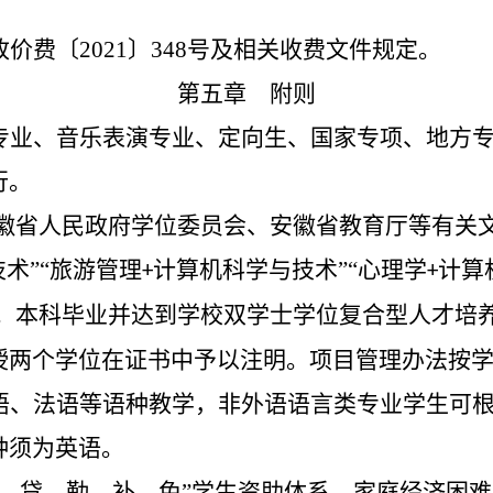
改价费〔
2021
〕
348
号及相关收费文件规定。
第五章 附则
专业、音乐表演专业、定向生、国家专项、地方
行。
徽省人民政府学位委员会、安徽省教育厅等有关
术”“旅游管理
计算机科学与技术”“心理学
计算
+
+
。本科毕业并达到学校双学士学位复合型人才培
授两个学位在证书中予以注明。项目管理办法按
语、法语等语种教学，非外语语言类专业学生可
种须为英语。
助、贷、勤、补、免”学生资助体系，家庭经济困