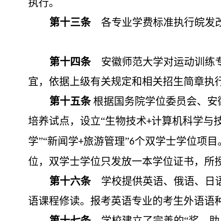
执行。
第十三条
各专业学费标准执行皖发
第十四条
安徽师范大学对运动训练
宜，依据上级有关规定和相关招生简章执
第十五条
根据国务院学位委员会、安
培养试点，设立
“生物技术
计算机科学与技
+
学”“新闻学
旅游管理”
个双学士学位项目
+
6
位，双学士学位只发放一本学位证书，所
第十
六
条
学校提供英语、俄语、日
语课程修读。报考英语专业的考生外语语
第十
七
条
学校建立了完善的
“奖、