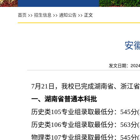
首页
>>
招生信息
>>
通知公告
>> 正文
安
发文日期：2024-0
7
月
21
日，我校已完成湖南省、浙江省
一、湖南省普通本科批
历史类
105
专业组
录取最低分：
545
分
(
历史类
106
专业组
录取最低分：
563
分
(
物理类
107
专业组
录取最低分：
545
分
(