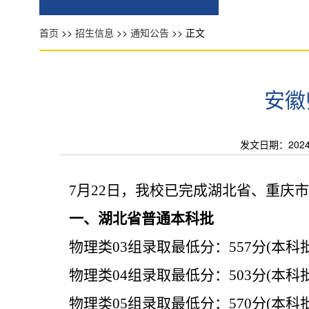
首页
>>
招生信息
>>
通知公告
>> 正文
安徽
发文日期：2024-0
7
月
22
日，我校已完成湖北省、重庆市
一、湖北省普通本科批
物理类
03
组
录取最低分：
557
分
(
本科
物理类
04
组
录取最低分：
503
分
(
本科
物理类
05
组
录取最低分：
570
分
(
本科