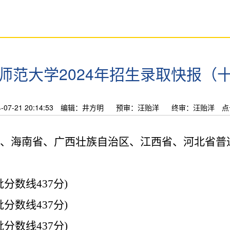
师范大学2024年招生录取快报（
7-21 20:14:53
编辑：井方明
预审：汪贻洋
终审：汪贻洋
点
、海南省、广西壮族自治区、江西省、河北省普
批分数线
437
分
)
批分数线
437
分
)
批分数线
437
分
)