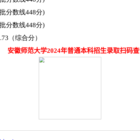
批分数线
448
分
)
批分数线
448
分
)
.73（综合分）
安徽师范大学
2024
年普通本科招生录取扫码查