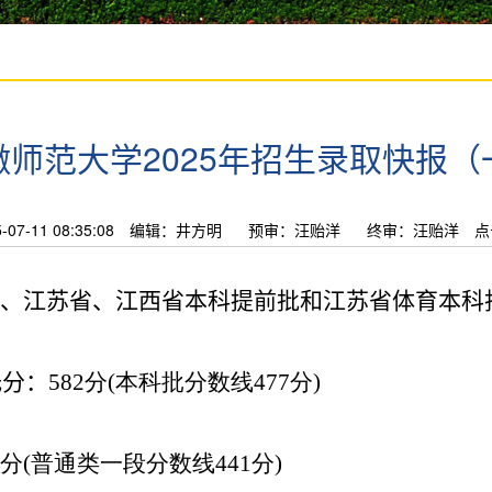
徽师范大学2025年招生录取快报（
7-11 08:35:08
编辑：井方明
预审：汪贻洋
终审：汪贻洋
点
、江苏省、江西省本科提前批和江苏省体育本科
低分：
582
分
(
本科批分数线
477
分
)
分
(
普通类一段分数线
441
分
)