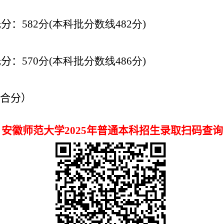
低分：
582
分
(
本科批分数线
482
分
)
低分：
570
分
(
本科批分数线
486
分
)
合分）
安徽师范大学2025
年普通本
科招生录取扫
码查询