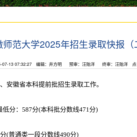
徽师范大学2025年招生录取快报（
7-13 07:32:27
编辑：井方明
预审：汪贻洋
终审：汪贻洋
点
、安徽省本科提前批招生录取工作。
最低分：
587
分
(
本科批分数线471分
)
分
(
普通类一段分数线
490
分
)