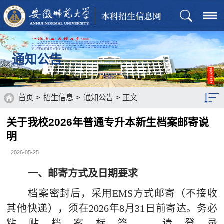
通知公告
首页
>
招生信息
>
通知公告
> 正文
关于我校2026年普通专升本新生档案邮寄说
招生章程
明
招生计划
2026-05-25
历年分数
一、
邮寄方式及日期要求
通知公告
档案密封后，采用
EMS方式邮寄（不接收
其他快递），须在202
6年
8月31日前寄达。务必
招生政策
粘贴档案标签，请登录