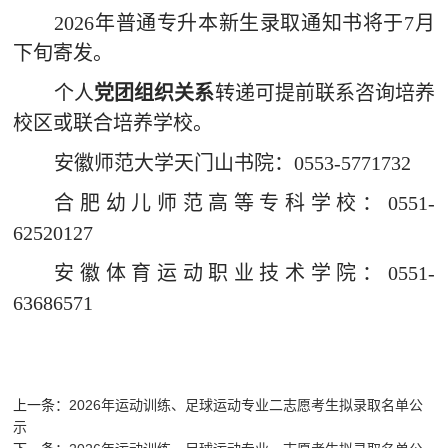
202
6
年普通专升本新生录取通知书将于
7月
下旬寄发。
个人
党团组织关系
转递可提前联系咨询
培养
校区
或
联合培养学校。
安徽师范大学天门山书院：
0553-5771
732
合肥幼儿师范高等专科学校：
0551-
62520127
安徽体育运动职业技术学院：
0551-
63686571
上一条：
2026年运动训练、足球运动专业二志愿考生拟录取名单公
示