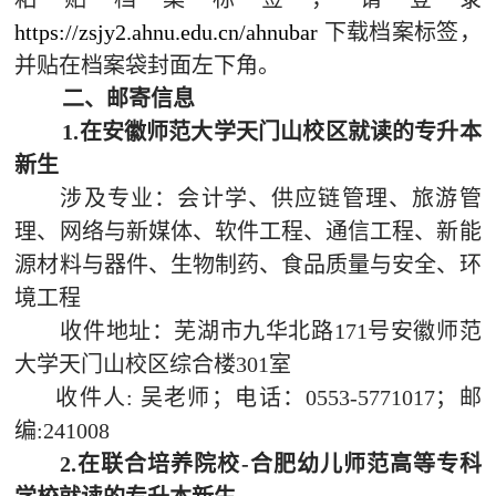
网上报名
https://zsjy2.ahnu.edu.cn/ahnubar
下载档案标签，
并贴在档案袋封面左下角。
查询中心
二、
邮寄信息
1
.在安徽师范大学天门山校区就读的专升本
新生
涉及专业：会计学、供应链管理、旅游管
理、网络与新媒体、软件工程、通信工程、新能
源材料与器件、生物制药、食品质量与安全、环
境工程
收件地址：
芜湖市九华北路
171号安徽师范
大学天门山校区综合楼
301
室
收件人
:
吴
老师；电话：
0553-5771
0
17；邮
编:241008
2.
在联合培养院校
-合肥幼儿师范高等专科