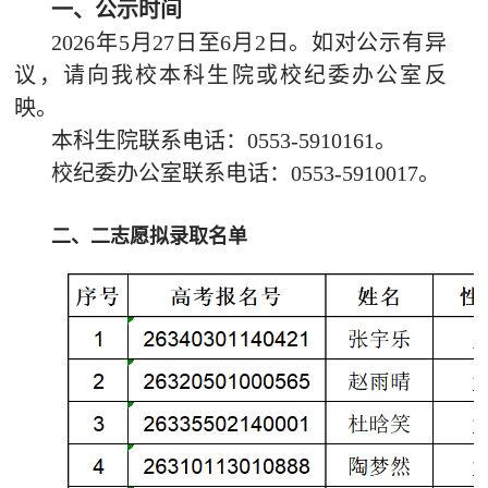
一、公示时间
网上报名
2026
年
5
月
27
日至
6
月
2
日。如对公示有异
查询中心
议，请向我校本科生院或校纪委办公室反
映。
本科生院联系电话：
0553-5910161
。
校纪委办公室联系电话：
0553-5910017
。
二、二志愿拟录取名单