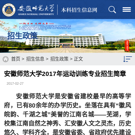
招生政策
首页
>
招生信息
>
招生政策
> 正文
安徽师范大学2017年运动训练专业招生简章
招生章程
2017-02-27
招生计划
安徽师范大学是安徽省建校最早的高等学
历年分数
府，已有80余年的办学历史。坐落在具有“徽风
皖韵、千湖之城”美誉的江南名城——芜湖，学
通知公告
校集江南自然之神秀、汇安徽人文之灵杰，历史
招生政策
悠久、学科齐全，是安徽省委、省政府优先建设