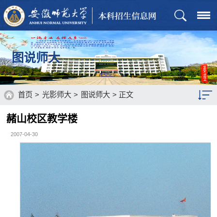
图说师大
首页
>
光影师大
>
图说师大
> 正文
赭山校区教学楼
图说师大
2007-04-30
视听师大