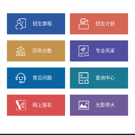
取最低分：566分（本科批分数线459分）历史
类102组录取最低分：587分（本科批分数线
459分）物理类101组录取最低分：539分（本
科批分数线419分）...
招生章程
招生计划
历年分数
专业风采
常见问题
查询中心
网上报名
光影师大