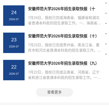
省（自治区、直辖市）教育招生考试院对接，
依次完成投档、阅档、拟录取、录取审核等全
安徽师范大学2026年招生录取快报（十
24
流程操作。表中所列投档时间为各省发布的计
一）
划时段，各省实际投档及录取时间以当地教育
7月24日，我校已完成海南省、福建省和湖北
2026-07
招生考试院官方安排为准。本表将根据录取进
省普通本科批的招生录取工作。一、海南省普
程，实时更新。考生可登录所在省（自治区、
通本科批003组录取最低分：583分（本科批分
直辖市）教育招生考试院官方平台，第一时间
数线479分）004组录取最低分：576分（本科
安徽师范大学2026年招生录取快报（十）
查询个人录取结果。安徽师范大学2026普通本
23
批分数线479分）二、福建省普通本科批历史
科各省各批次招生录取日程安排省（...
类900组录取最低分：562分（本科批分数线
7月23日，我校已完成贵州省、黑龙江省、重
2026-07
458分）历史类999组录取最低分：549分（本
庆市和河北省普通本科批的招生录取工作。
科批分数线458分）物理类500组录取最低分：
一、贵州省普通本科批物理类501组录取最低
529分（本科批分数线446分）物理类999组录
分：524分（本科批分数线393分）二、黑龙江
安徽师范大学2026年招生录取快报（九）
取最低分：545分（本科批分数线446分）三、
22
省普通本科批历史类001组录取最低分：471分
湖北省普通本科批历史类01组录取最低分：...
（本科批分数线385分）物理类002组录取最低
7月22日，我校已完成云南省、河南省、辽宁
2026-07
分：452分（本科批分数线340分）物理类003
省和浙江省普通本科批的招生录取工作。一、
组录取最低分：465分（本科批分数线340分）
云南省普通本科批历史类101组录取最低分：
物理类004组录取最低分：438分（本科批分数
564分（本科批分数线465分）物理类501组录
查看更多
线340分）物理类005组录取最低分：484分
取最低分：509分（本科批分数线435分）物理
（本科批分数线340分）...
类502组录取最低分：525分（本科批分数线
435分）二、河南省普通本科批历史类101组录